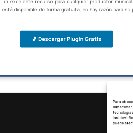
 un excelente recurso para cualquier productor musica
e está disponible de forma gratuita, no hay razón para no 
🎵 Descargar Plugin Gratis
Para ofrece
almacenar y
tecnologías
las identifi
puede afect