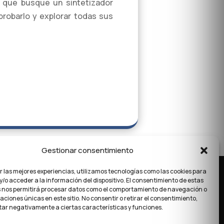
l que busque un sintetizador
probarlo y explorar todas sus
Gestionar consentimiento
r las mejores experiencias, utilizamos tecnologías como las cookies para
/o acceder a la información del dispositivo. El consentimiento de estas
Aviso legal
 nos permitirá procesar datos como el comportamiento de navegación o
Política de privacidad
caciones únicas en este sitio. No consentir o retirar el consentimiento,
ar negativamente a ciertas características y funciones.
Política de Cookies
Bases Limbus Arena