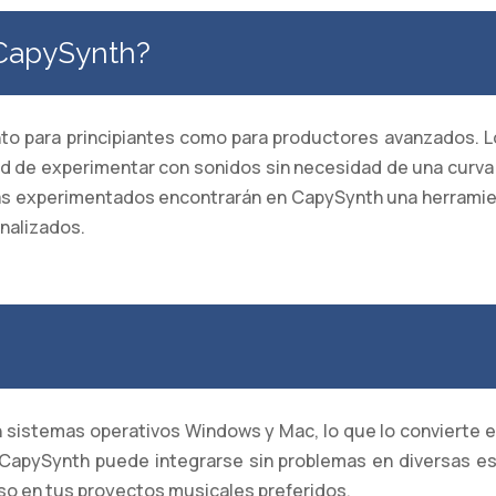
 CapySynth?
o para principiantes como para productores avanzados. Lo
idad de experimentar con sonidos sin necesidad de una curv
ás experimentados encontrarán en CapySynth una herramie
nalizados.
 sistemas operativos Windows y Mac, lo que lo convierte e
 CapySynth puede integrarse sin problemas en diversas es
 uso en tus proyectos musicales preferidos.