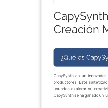
CapySynth:
Creación 
¿Qué es CapySy
CapySynth es un innovador 
productores. Este sintetizad
usuarios explorar su creativ
CapySynth se ha ganado un lu