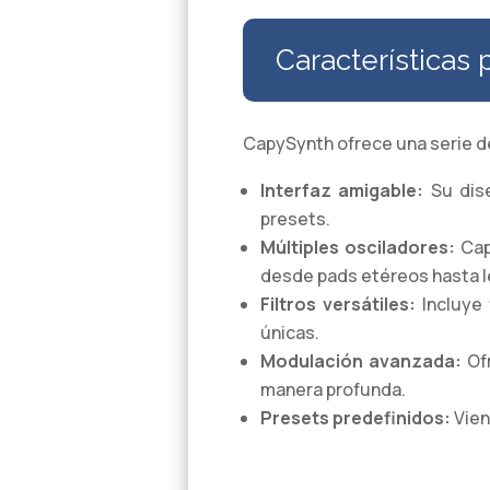
Características 
CapySynth ofrece una serie de
Interfaz amigable:
Su dise
presets.
Múltiples osciladores:
Cap
desde pads etéreos hasta 
Filtros versátiles:
Incluye 
únicas.
Modulación avanzada:
Ofr
manera profunda.
Presets predefinidos:
Vien