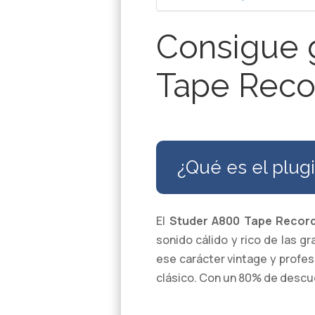
Consigue g
Tape Reco
¿Qué es el plug
El
Studer A800 Tape Recor
sonido cálido y rico de las g
ese carácter vintage y profes
clásico. Con un 80% de descue