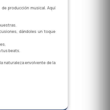
s de producción musical. Aquí
muestras.
rcusiones, dándoles un toque
les.
a tus beats.
 la naturaleza envolvente de la