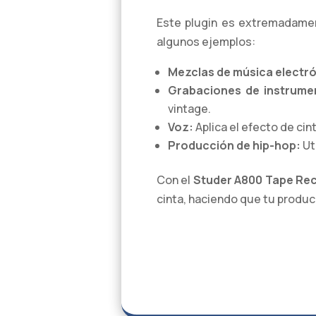
Este plugin es extremadament
algunos ejemplos:
Mezclas de música electró
Grabaciones de instrume
vintage.
Voz:
Aplica el efecto de cin
Producción de hip-hop:
Uti
Con el
Studer A800 Tape Re
cinta, haciendo que tu produc