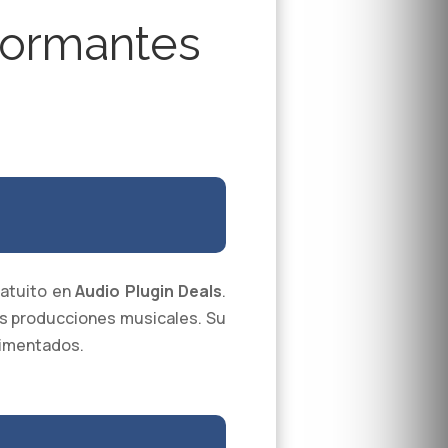
Formantes
ratuito en
Audio Plugin Deals
.
us producciones musicales. Su
rimentados.