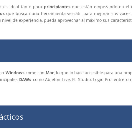
n es ideal tanto para
principiantes
que están empezando en el 
dos
que buscan una herramienta versátil para mejorar sus voces. 
u nivel de experiencia, pueda aprovechar al máximo sus característ
con
Windows
como con
Mac
, lo que lo hace accesible para una am
rincipales
DAWs
como Ableton Live, FL Studio, Logic Pro, entre ot
ácticos