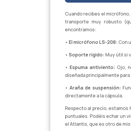
Cuando recibes el micrófono,
transporte muy robusto (qu
encontramos:
•
El micrófono LS-208:
Con un
•
Soporte rígido:
Muy útil si
•
Espuma antiviento:
Ojo, n
diseñada principalmente para f
•
Araña de suspensión:
Fund
directamente a la cápsula.
Respecto al precio, estamos
puntuales. Podéis echar un v
el Atlantis, que es otro de mi