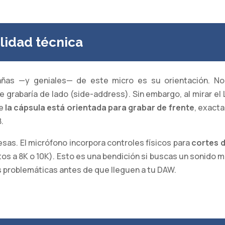
ilidad técnica
ñas —y geniales— de este micro es su orientación. N
 grabaría de lado (side-address). Sin embargo, al mirar el
ue
la cápsula está orientada para grabar de frente
, exact
.
esas. El micrófono incorpora controles físicos para
cortes 
os a 8K o 10K). Esto es una bendición si buscas un sonido m
as problemáticas antes de que lleguen a tu DAW.