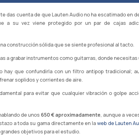
 te das cuenta de que Lauten Audio no ha escatimado en det
e a su vez viene protegido por un par de cajas adici
a construcción sólida que se siente profesional al tacto.
 vas a grabar instrumentos como guitarras, donde necesitas 
o hay que confundirla con un filtro antipop tradicional; a
renar soplidos y corrientes de aire.
amental para evitar que cualquier vibración o golpe acci
 hablando de unos
650 € aproximadamente
, aunque a vece
istazo a toda su gama directamente en la
web de Lauten Au
s grandes objetivos para el estudio.