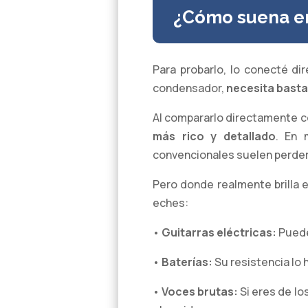
¿Cómo suena en
Para probarlo, lo conecté d
condensador,
necesita bast
Al compararlo directamente co
más rico y detallado
. En 
convencionales suelen perder
Pero donde realmente brilla e
eches:
•
Guitarras eléctricas:
Puede
•
Baterías:
Su resistencia lo 
•
Voces brutas:
Si eres de lo