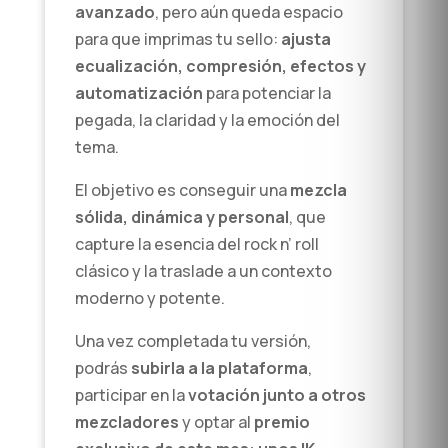
avanzado
, pero aún queda espacio
para que imprimas tu sello:
ajusta
ecualización, compresión, efectos y
automatización
para potenciar la
pegada, la claridad y la emoción del
tema.
El objetivo es conseguir una
mezcla
sólida, dinámica y personal
, que
capture la esencia del rock n’ roll
clásico y la traslade a un contexto
moderno y potente.
Una vez completada tu versión,
podrás
subirla a la plataforma
,
participar en la
votación junto a otros
mezcladores
y optar al
premio