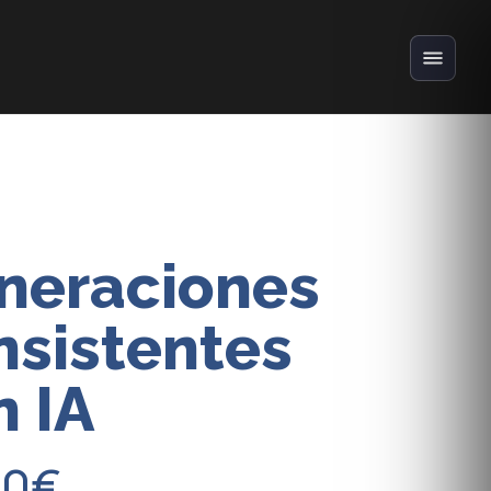
neraciones
nsistentes
n IA
90
€