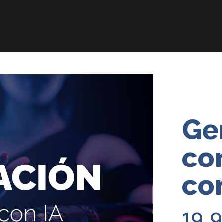
Ge
co
co
19.