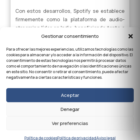
Con estos desarrollos, Spotify se establece
firmemente como la plataforma de audio-
streaming líder en India, beneficiando tanto a
Gestionar consentimiento
oyentes como a productores musicales en un
mercado en constante crecimiento.
Para ofrecer las mejores experiencias, utilizamos tecnologías como las
cookies para almacenar y/o acceder a la información del dispositivo. El
consentimiento de estas tecnologías nos permitirá procesar datos
como el comportamiento de navegación o las identificaciones únicas
en este sitio. No consentir o retirar el consentimiento, puede afectar
negativamente a ciertas características y funciones.
Aceptar
Denegar
Ver preferencias
WhatsApp Comunidad
Política de cookies
Política de privacidad
Aviso legal