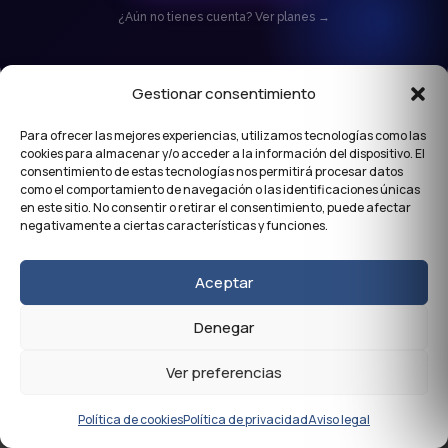
¿Aún no tienes cuenta? Ver planes →
Gestionar consentimiento
Para ofrecer las mejores experiencias, utilizamos tecnologías como las
cookies para almacenar y/o acceder a la información del dispositivo. El
consentimiento de estas tecnologías nos permitirá procesar datos
×
⚠️ Mantenimiento
como el comportamiento de navegación o las identificaciones únicas
en este sitio. No consentir o retirar el consentimiento, puede afectar
negativamente a ciertas características y funciones.
El día
02/08
actualizaremos
Limbus Videoclip
Creator
.
Aceptar
Estamos en proceso de mantenimiento de la
Denegar
plataforma.
Ver preferencias
Entendido
Política de cookies
Política de privacidad
Aviso legal